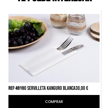
REF 40100 SERVILLETA KANGURO BLANCA
30,00
€
R
Hostelería
Ho
COMPRAR