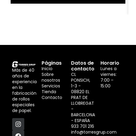
Páginas
Datos de
Horario
contacto
Inicio
Lunes a
Más de 40
Sobre
CL
viernes:
años de
nosotros
PONSICH,
7:00 –
experiencia
Servicios
1-3 -
15:00
en la
Tienda
08820 EL
fabricación
Contacto
PRAT DE
de rollos
LLOBREGAT
especiales
-
de papel.
BARCELONA
- ESPAÑA
933 701 216
info@torresgrup.com