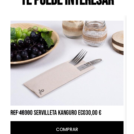
Te puede interesar
REF 40300 SERVILLETA KANGURO ECO
30,00
€
R
Hostelería
Ho
COMPRAR