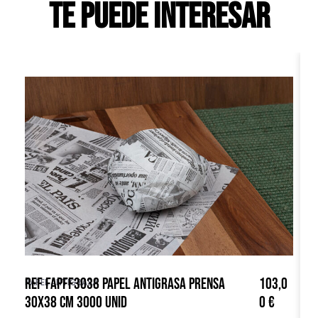
Te puede interesar
REF FAPFF3038 PAPEL ANTIGRASA PRENSA
103,0
R
PAPEL ANTIGRASA
PA
30X38 CM 3000 UNID
0
€
1