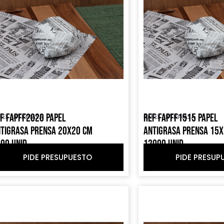
F FAPFF2020 PAPEL
REF FAPFF1515 PAPEL
PEL ANTIGRASA
PAPEL ANTIGRASA
TIGRASA PRENSA 20X20 CM
ANTIGRASA PRENSA 15
00 UNID
12000 UNID
PIDE PRESUPUESTO
PIDE PRESUP