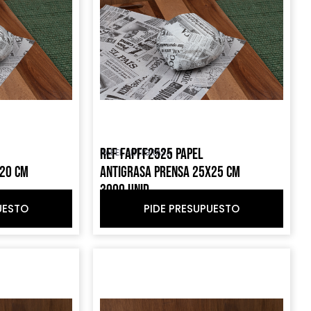
REF FAPFF2525 PAPEL
PAPEL ANTIGRASA
X20 CM
ANTIGRASA PRENSA 25X25 CM
3000 UNID
UESTO
PIDE PRESUPUESTO