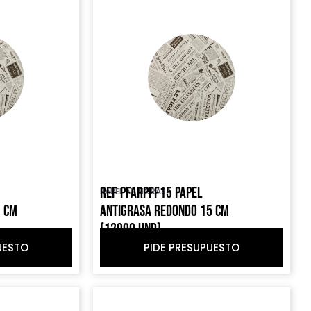
REF PFARPFF15 PAPEL
PAPEL ANTIGRASA
7 CM
ANTIGRASA REDONDO 15 CM
(12000 UND)
UESTO
PIDE PRESUPUESTO