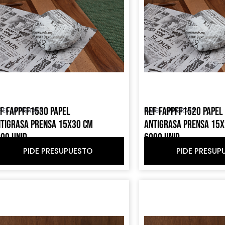
F FAPPFF1530 PAPEL
REF FAPPFF1520 PAPEL
PEL ANTIGRASA
PAPEL ANTIGRASA
TIGRASA PRENSA 15X30 CM
ANTIGRASA PRENSA 15
00 UNID
6000 UNID
PIDE PRESUPUESTO
PIDE PRESUP