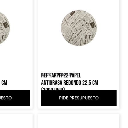
REF FARPFF22 PAPEL
PAPEL ANTIGRASA
5 CM
ANTIGRASA REDONDO 22.5 CM
(3000 UNID)
UESTO
PIDE PRESUPUESTO