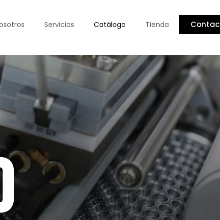
Contac
osotros
Servicios
Catálogo
Tienda
o