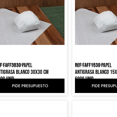
F FAFF3030 PAPEL
REF FAFF1530 PAPEL
PEL ANTIGRASA
PAPEL ANTIGRASA
TIGRASA BLANCO 30X30 CM
ANTIGRASA BLANCO 15
00 UNID
6000 UNID
PIDE PRESUPUESTO
PIDE PRESUP