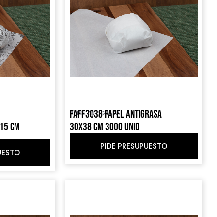
FAFF3038 PAPEL ANTIGRASA
PAPEL ANTIGRASA
X15 CM
30X38 CM 3000 UNID
PIDE PRESUPUESTO
UESTO