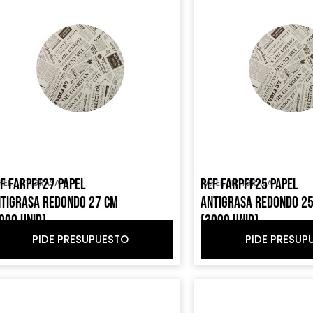
F FARPFF27 PAPEL
REF FARPFF25 PAPEL
PEL ANTIGRASA
PAPEL ANTIGRASA
TIGRASA REDONDO 27 CM
ANTIGRASA REDONDO 2
000 UNID)
(3000 UNID)
PIDE PRESUPUESTO
PIDE PRESUP