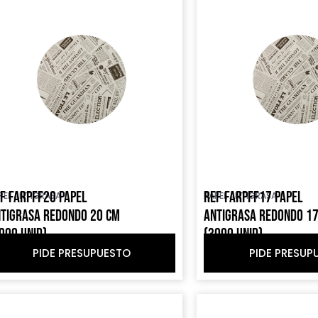
F FARPFF20 PAPEL
REF FARPFF17 PAPEL
PEL ANTIGRASA
PAPEL ANTIGRASA
TIGRASA REDONDO 20 CM
ANTIGRASA REDONDO 1
000 UNID)
(3000 UNID)
PIDE PRESUPUESTO
PIDE PRESUP