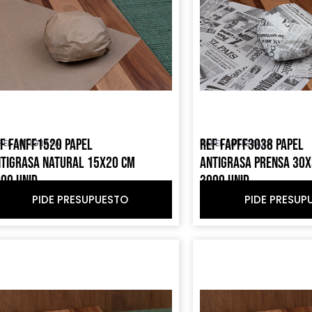
F FANFF1520 PAPEL
REF FAPFF3038 PAPEL
PEL ANTIGRASA
PAPEL ANTIGRASA
TIGRASA NATURAL 15X20 CM
ANTIGRASA PRENSA 30
00 UNID
3000 UNID
PIDE PRESUPUESTO
PIDE PRESUP