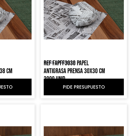
REF FAPFF3030 PAPEL
PAPEL ANTIGRASA
X38 CM
ANTIGRASA PRENSA 30X30 CM
3000 UNID
UESTO
PIDE PRESUPUESTO