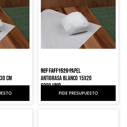
REF FAFF1520 PAPEL
PAPEL ANTIGRASA
X30 CM
ANTIGRASA BLANCO 15X20
6000 UNID
UESTO
PIDE PRESUPUESTO