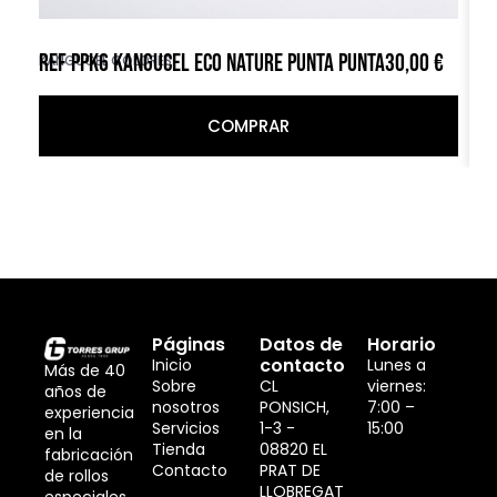
REF PPK6 KANGUCEL ECO NATURE PUNTA PUNTA
30,00
€
R
KANGUCEL COLORES
KA
COMPRAR
Páginas
Datos de
Horario
contacto
Inicio
Lunes a
Más de 40
Sobre
CL
viernes:
años de
nosotros
PONSICH,
7:00 –
experiencia
Servicios
1-3 -
15:00
en la
Tienda
08820 EL
fabricación
Contacto
PRAT DE
de rollos
LLOBREGAT
especiales