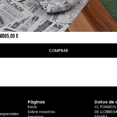
NID
65,00
€
COMPRAR
Páginas
Datos de 
Inicio
CL PONSICH,
Sobre nosotros
DE LLOBREG
 especiales
Servicios
ESPAÑA