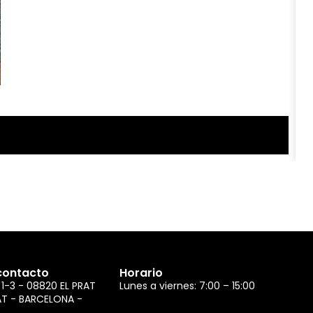
R
PA
contacto
Horario
 1-3 - 08820 EL PRAT
Lunes a viernes: 7:00 – 15:00
AT - BARCELONA -