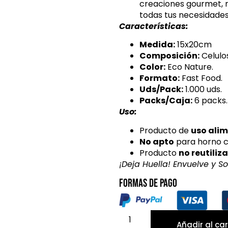
creaciones gourmet, n
todas tus necesidades
Características:
Medida:
15x20cm
Composición:
Celulo
Color:
Eco Nature.
Formato:
Fast Food.
Uds/Pack:
1.000 uds.
Packs/Caja:
6 packs.
Uso:
Producto de
uso ali
No apto
para horno c
Producto
no reutiliz
¡Deja Huella! Envuelve y 
Formas de pago
Añadir al car