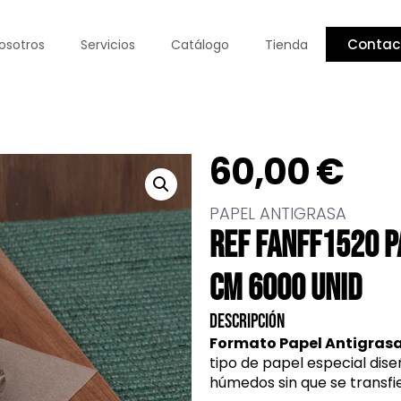
Contac
osotros
Servicios
Catálogo
Tienda
60,00
€
PAPEL ANTIGRASA
REF FANFF1520 P
CM 6000 UNID
Descripción
Formato Papel Antigras
tipo de papel especial dis
húmedos sin que se transfier