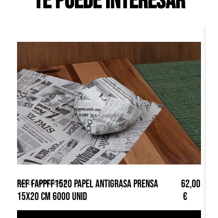
Te puede interesar
REF FAPPFF1520 PAPEL ANTIGRASA PRENSA
62,00
R
PAPEL ANTIGRASA
PA
15X20 CM 6000 UNID
€
C