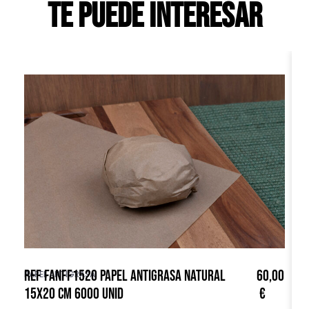
Te puede interesar
REF FANFF1520 PAPEL ANTIGRASA NATURAL
60,00
R
PAPEL ANTIGRASA
PA
15X20 CM 6000 UNID
€
3